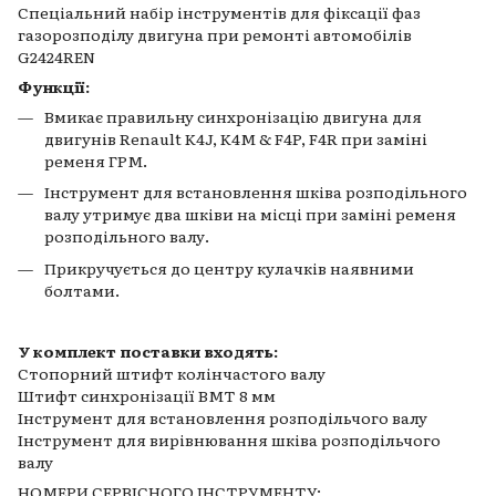
Спеціальний набір інструментів для фіксації фаз
газорозподілу двигуна при ремонті автомобілів
G2424REN
Функції:
Вмикає правильну синхронізацію двигуна для
двигунів Renault K4J, K4M & F4P, F4R при заміні
ременя ГРМ.
Інструмент для встановлення шківа розподільного
валу утримує два шківи на місці при заміні ременя
розподільного валу.
Прикручується до центру кулачків наявними
болтами.
У комплект поставки входять:
Стопорний штифт колінчастого валу
Штифт синхронізації ВМТ 8 мм
Інструмент для встановлення розподільчого валу
Інструмент для вирівнювання шківа розподільчого
валу
НОМЕРИ СЕРВІСНОГО ІНСТРУМЕНТУ: