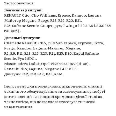
Застосовується:
Бензинові двигуни:
RENAULT Clio, Clio Williams, Espace, Kangoo, Laguna
Майстер Megane, Fuego R18, R19, R20, R21,
R25, Safrane Scenic, Спорт, рух, Twingo 1.2 1.4 1.6 1.8 2.0 16V
(98-06r.) .
Дизельні двигуни:
Chamade Renault, Clio, Clio Van Espace, Express, Extra,
Fuego, Kangoo, Laguna Майстер Megane,
R5, R9, R11, R18, R19, R20, R21, R25, R30, Rapid Safrane
Scenic, Рух 1,5DCi.
Nissan Micra 1.5dCi; Opel Vivaro 2.0 16V (01-06) .
Renault Clio, Laguna, Megane 1.4 16V 1.6.
Двигуни F4P, F4R,F4K, K4J, K4M.
Інструмент для промислових підприємств, станції
технічного обслуговування та застосування у побуті
виготовлений з легованої хромованадієвої сталі за
технологією, що дозволяє застосовувати високі
навантаження.