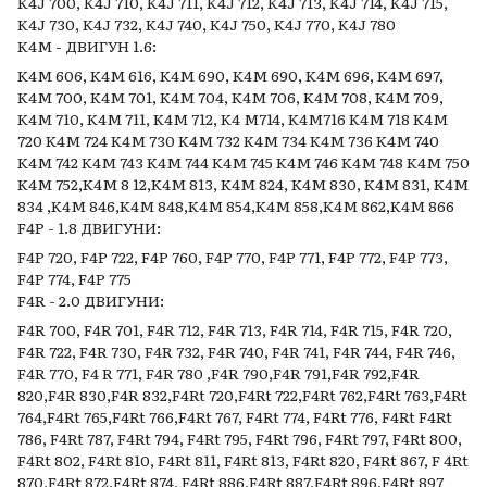
K4J 700, K4J 710, K4J 711, K4J 712, K4J 713, K4J 714, K4J 715,
K4J 730, K4J 732, K4J 740, K4J 750, K4J 770, K4J 780
K4M - ДВИГУН 1.6:
K4M 606, K4M 616, K4M 690, K4M 690, K4M 696, K4M 697,
K4M 700, K4M 701, K4M 704, K4M 706, K4M 708, K4M 709,
K4M 710, K4M 711, K4M 712, K4 M714, K4M716 K4M 718 K4M
720 K4M 724 K4M 730 K4M 732 K4M 734 K4M 736 K4M 740
K4M 742 K4M 743 K4M 744 K4M 745 K4M 746 K4M 748 K4M 750
K4M 752,K4M 8 12,K4M 813, K4M 824, K4M 830, K4M 831, K4M
834 ,K4M 846,K4M 848,K4M 854,K4M 858,K4M 862,K4M 866
F4P - 1.8 ДВИГУНИ:
F4P 720, F4P 722, F4P 760, F4P 770, F4P 771, F4P 772, F4P 773,
F4P 774, F4P 775
F4R - 2.0 ДВИГУНИ:
F4R 700, F4R 701, F4R 712, F4R 713, F4R 714, F4R 715, F4R 720,
F4R 722, F4R 730, F4R 732, F4R 740, F4R 741, F4R 744, F4R 746,
F4R 770, F4 R 771, F4R 780 ,F4R 790,F4R 791,F4R 792,F4R
820,F4R 830,F4R 832,F4Rt 720,F4Rt 722,F4Rt 762,F4Rt 763,F4Rt
764,F4Rt 765,F4Rt 766,F4Rt 767, F4Rt 774, F4Rt 776, F4Rt F4Rt
786, F4Rt 787, F4Rt 794, F4Rt 795, F4Rt 796, F4Rt 797, F4Rt 800,
F4Rt 802, F4Rt 810, F4Rt 811, F4Rt 813, F4Rt 820, F4Rt 867, F 4Rt
870,F4Rt 872,F4Rt 874, F4Rt 886,F4Rt 887,F4Rt 896,F4Rt 897