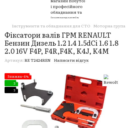
Інструменти та обладнання для СТО
Моторна група
Фіксатори валів ГРМ RENAULT
Бензин Дизель 1.2 1.4 1.5dCi 1.6 1.8
2.0 16V F4P, F4R,F4K, K4J, K4M
Артикул:
RE T2424REN
Написати відгук
Знижка−4%
3
3