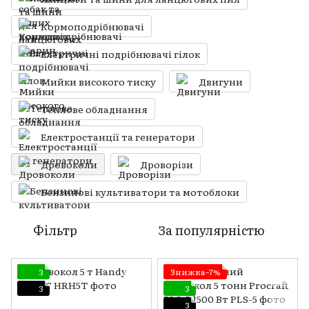
Кормоподрібнювачі
Електричні подрібнювачі гілок
Мийки високого тиску
Двигуни
Теплове обладнання
Електростанції та генератори
Дровоколи
Дроворізи
Бензинові культиватори та мотоблоки
Фільтр
За популярністю
3
Знижка−7%
3
3
3