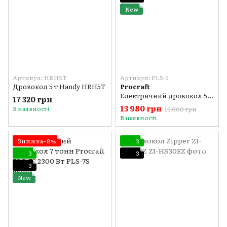
New
Артикул: HRH5T
Артикул: PLS-5
Дровокол 5 т Handy HRH5T
Procraft
Електричний дровокол 5 тонн Procraft PLS-5 1500 Вт
17 320 грн
13 980 грн
В наявності
15 000 грн
В наявності
Знижка−8%
3
3
3
3
New