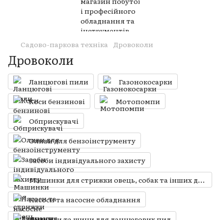
Садово-паркова техніка
Дровоколи
Дровоколи
Ланцюгові пили
Газонокосарки
Коси бензинові
Мотопомпи
Обприскувачі
Оливи для бензоінструменту
Засоби індивідуального захисту
Машинки для стрижки овець, собак та інших домашніх тварин
Насоси та насосне обладнання
Ланцюги та шини для ланцюгових пил