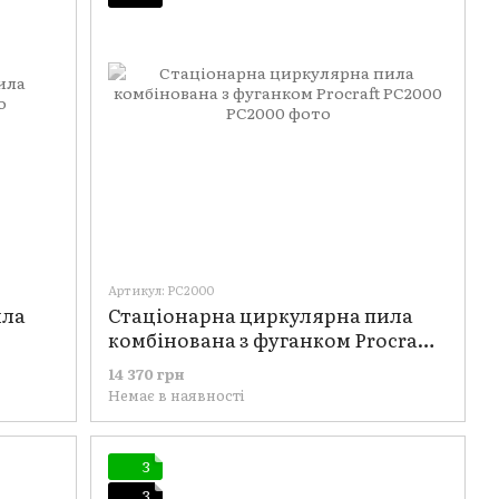
Артикул: PC2000
ила
Стаціонарна циркулярна пила
комбінована з фуганком Procraft
PC2000
14 370 грн
Немає в наявності
3
3