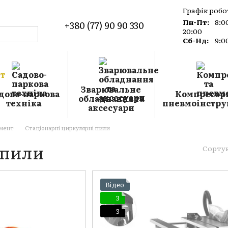
Графік робо
Пн-Пт:
8:0
+380 (77) 90 90 330
20:00
Сб-Нд:
9:0
о магазин
а
Зварювальне
дово-паркова
Компресори
обладнання та
техніка
пневмоінстру
аксесуари
умент
Стаціонарні циркулярні пили
 пили
Сорту
Відео
3
3