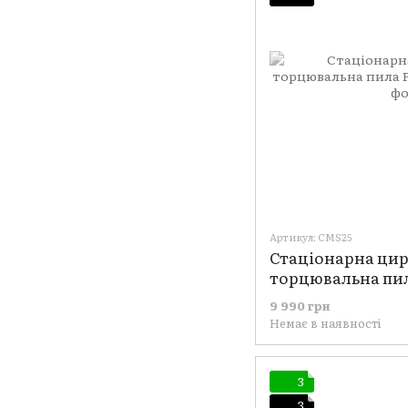
Артикул: CMS25
Стаціонарна ци
торцювальна пил
9 990 грн
Немає в наявності
3
3