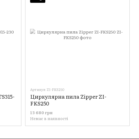
Артикул: ZI-FKS250
TS315-
Циркулярна пила Zipper ZI-
FKS250
13 680 грн
Немає в наявності