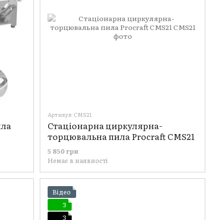
Артикул: CMS21
ила
Стаціонарна циркулярна-
торцювальна пила Procraft CMS21
5 850 грн
Немає в наявності
Відео
3
3