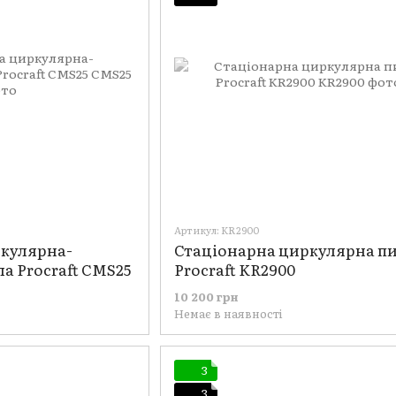
Артикул: KR2900
ркулярна-
Стаціонарна циркулярна п
а Procraft CMS25
Procraft KR2900
10 200 грн
Немає в наявності
3
3