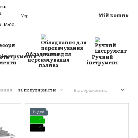
ти:
0–
Мій кошик
Укр
0–18:00
Обладнання для
 та
Ручний
перекачування
менти
інструмент
палива
вання:
за популярністю
Відображення:
Відео
3
3