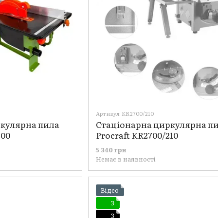
Артикул: KR2700/210
ркулярна пила
Стаціонарна циркулярна п
200
Procraft KR2700/210
5 340 грн
Немає в наявності
Відео
3
3