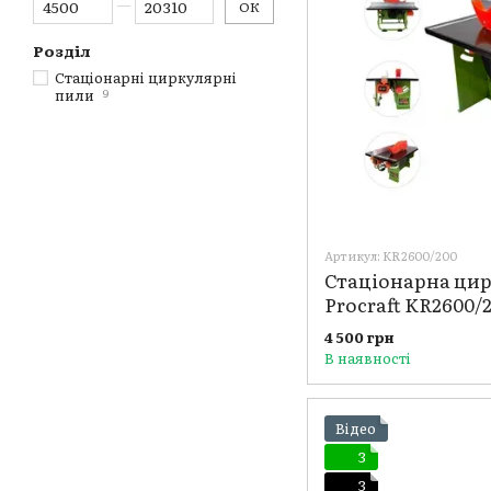
ОК
Розділ
Стаціонарні циркулярні
пили
9
Артикул: KR2600/200
Стаціонарна ци
Procraft KR2600/
4 500 грн
В наявності
Відео
3
3