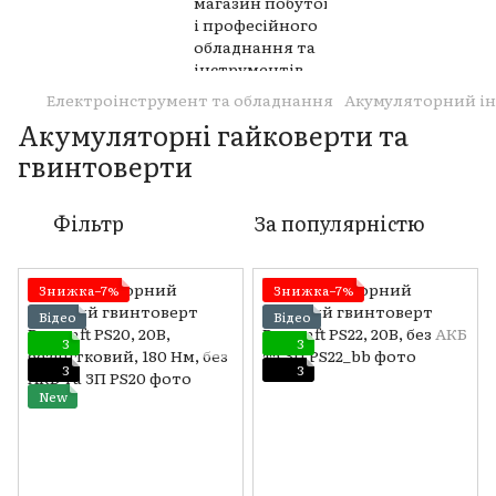
Електроінструмент та обладнання
Акумуляторний і
Акумуляторні гайковерти та
гвинтоверти
Фільтр
За популярністю
Знижка−7%
Знижка−7%
Відео
Відео
3
3
3
3
New