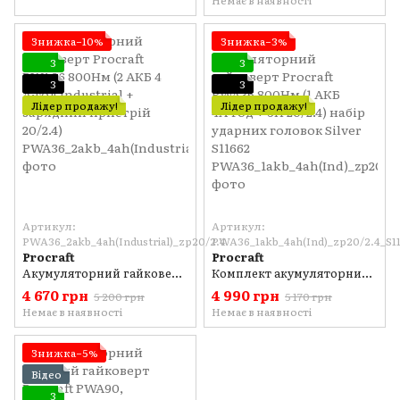
Немає в наявності
Знижка−10%
Знижка−3%
3
3
3
3
Лідер продажу!
Лідер продажу!
Артикул:
Артикул:
PWA36_2akb_4ah(Industrial)_zp20/2.4
PWA36_1akb_4ah(Ind)_zp20/2.4_S1
Procraft
Procraft
Акумуляторний гайковерт Procraft PWA36 800Нм (2 АКБ 4 А·год Industrial + зарядний пристрій 20/2.4)
Комплект акумуляторний гайковерт Procraft PWA36 800Нм (1 АКБ 4А·год + ЗП 20/2.4) набір ударних головок Silver S11662
4 670 грн
4 990 грн
5 200 грн
5 170 грн
Немає в наявності
Немає в наявності
Знижка−5%
Відео
3