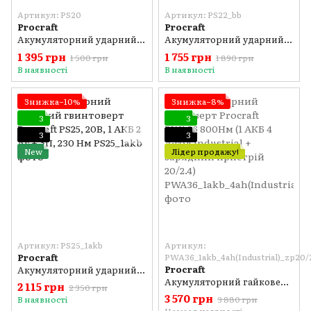
Артикул: PS20
Артикул: PS22_bb
Procraft
Procraft
Акумуляторний ударний гвинтоверт Procraft PS20, 20В, безщітковий, 180 Нм, без АКБ та ЗП
Акумуляторний ударний гвинтоверт Procraft PS22, 20В, без АКБ та ЗП
1 395 грн
1 755 грн
1 500 грн
1 890 грн
В наявності
В наявності
Знижка−10%
Знижка−8%
3
3
3
3
New
Лідер продажу!
Артикул: PS25_1akb
Артикул:
Procraft
PWA36_1akb_4ah(Industrial)_zp20/
Procraft
Акумуляторний ударний гвинтоверт Procraft PS25, 20В, 1 АКБ 2 Аг + ЗП, 230 Нм
Акумуляторний гайковерт Procraft PWA36 800Нм (1 АКБ 4 А·год Industrial + зарядний пристрій 20/2.4)
2 115 грн
2 350 грн
3 570 грн
В наявності
3 880 грн