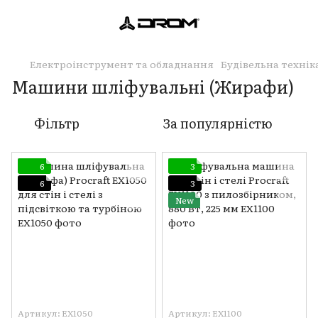
Електроінструмент та обладнання
Будівельна технік
Машини шліфувальні (Жирафи)
Фільтр
За популярністю
6
3
6
3
New
Артикул: EX1050
Артикул: EX1100