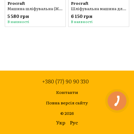
Procraft
Procraft
Машина шліфувальна (Жирафа) Procraft EX1050 для стін і стелі з підсвіткою та турбіною
Шліфувальна машина для стін і стелі Procraft EX1100 з пилозбірником, 880 Вт, 225 мм
5 580 грн
6 150 грн
В наявності
В наявності
+380 (77) 90 90 330
Контакти
Повна версія сайту
© 2026
Укр
Рус