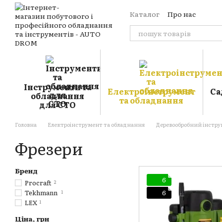
Перейти до основного контенту
Каталог
Про нас
Оплата і доставка
Обмін та повернення
Контакти
Відгуки пр
Блог
Публічна оферт
Угода користувача
Інструменти та
Електроінструмент
Са
обладнання
та обладнання
для СТО
Головна
Електроінструмент та обладнання
Деревообробний інстр
Фрезери
Бренд
6
Procraft
2
Tekhmann
1
6
LEX
1
Ціна, грн