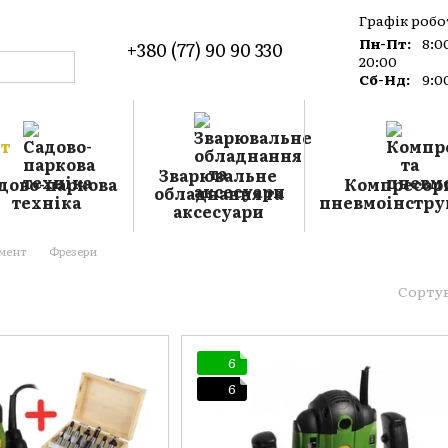
Графік робо
Пн-Пт:
8:0
+380 (77) 90 90 330
20:00
Сб-Нд:
9:0
о магазин
а
Зварювальне
дово-паркова
Компресори
обладнання та
техніка
пневмоінстру
аксесуари
умент
Фрезери
Сорту
6
6