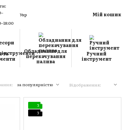
ти:
0–
Мій кошик
Укр
0–18:00
Обладнання для
 та
Ручний
перекачування
менти
інструмент
палива
вання:
за популярністю
Відображення:
3
3