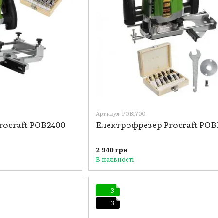
Артикул: POB1700
rocraft POB2400
Електрофрезер Procraft POB
2 940 грн
В наявності
3
3