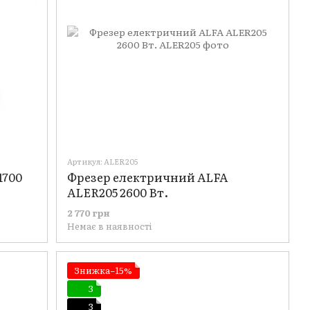
Артикул: ALER205
1700
Фрезер електричний ALFA
ALER205 2600 Вт.
2 770 грн
Немає в наявності
Знижка−15%
3
3