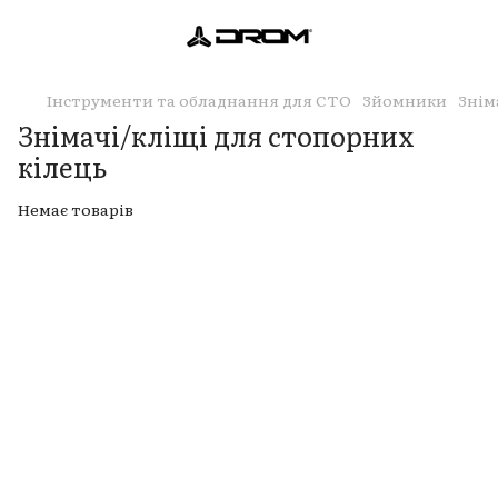
Інструменти та обладнання для СТО
Зйомники
Знім
Знімачі/кліщі для стопорних
кілець
Немає товарів