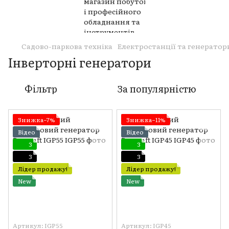
Садово-паркова техніка
Електростанції та генератор
Інверторні генератори
Фільтр
За популярністю
Знижка−7%
Знижка−11%
Відео
Відео
3
3
3
3
Лідер продажу!
Лідер продажу!
New
New
Артикул: IGP55
Артикул: IGP45