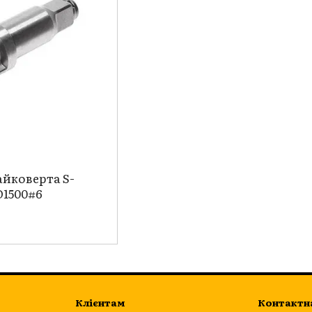
айковерта S-
O1500#6
Клієнтам
Контактн