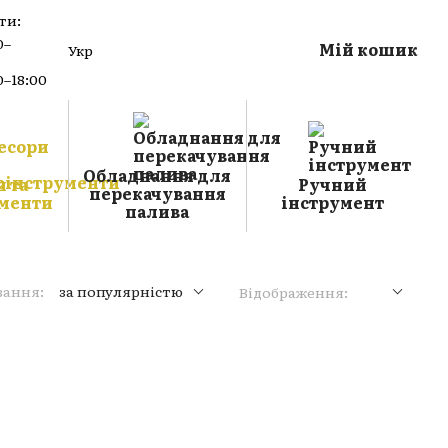
ти:
0–
Мій кошик
Укр
0–18:00
Обладнання для
 та
Ручний
перекачування
менти
інструмент
палива
вання:
за популярністю
Відображення: