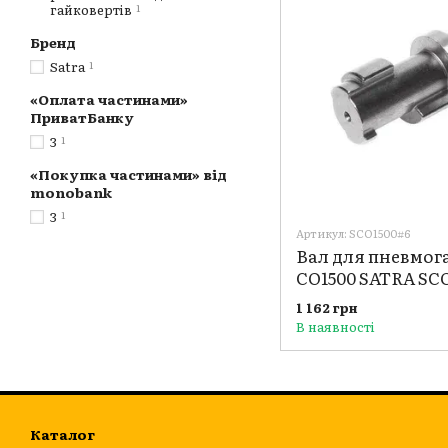
гайковертів
1
Бренд
Satra
1
«Оплата частинами»
ПриватБанку
3
1
«Покупка частинами» від
monobank
3
1
Артикул: SCO1500#6
Вал для пневмог
CO1500 SATRA SC
1 162 грн
В наявності
Каталог