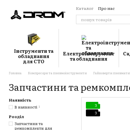
Перейти до основного контенту
Каталог
Про нас
Оплата і доставка
Обмін та повернення
Контакти
Відгуки пр
Блог
Публічна оферт
Угода користувача
Інструменти та
Електроінструмент
Са
обладнання
та обладнання
для СТО
Головна
Компресори та пневмоінструменти
Гайковерти пневмати
Запчастини та ремкомпле
Наявність
3
В наявності
1
3
Розділ
Запчастини та
ремкомплекти для