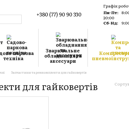
Графік робо
Пн-Пт:
8:0
+380 (77) 90 90 330
20:00
Сб-Нд:
9:0
о магазин
а
Зварювальне
дово-паркова
Компресори
обладнання та
техніка
пневмоінстру
аксесуари
чні
Запчастини та ремкомплекти для гайковертів
кти для гайковертів
Сорту