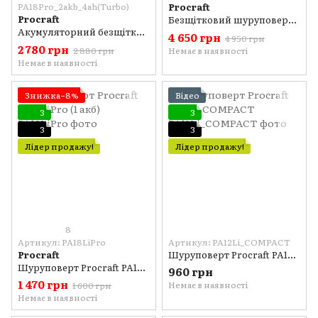
PA18Pro_2akb_4ah(Turbo)
Procraft
Procraft
Безщітковий шуруповерт Procraft PA18BL Universal Extra 2 акб 4Аг
Акумуляторний безщітковий шуруповерт Procraft PA18Pro 2акб 4ah Turbo та ЗП Кейс
4 650 грн
4 950 грн
2 780 грн
2 880 грн
Немає в наявності
Немає в наявності
Знижка−8%
Відео
3
3
3
3
Лідер продажу!
Лідер продажу!
8
Артикул: PA18LiPro
Артикул: PA12Li_COMPACT
Procraft
Шуруповерт Procraft PA12Li COMPACT
Шуруповерт Procraft PA18LiPro (1 акб)
960 грн
1 470 грн
Немає в наявності
1 600 грн
Немає в наявності