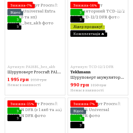
Знижка−7%
Знижка−14%
Відео
3
3
3
3
Лідер продажу!
Комплектація 🔥
Артикул: PA18BL_bez_akb
Артикул: TCD-12/2 DFR
Шуруповерт Procraft PA18BL Universal Extra (без акб та зп)
Tekhmann
Шуруповерт акумуляторний TCD-12/2 DFR
1 995 грн
2 150 грн
990 грн
Немає в наявності
1 150 грн
Немає в наявності
Знижка−15%
Знижка−7%
3
Відео
3
3
3