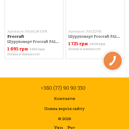
Артикул: PA18LiN DFR
Артикул: PA12DFR
Procraft
Шуруповерт Procraft PA12DFR Universal
Шуруповерт Procraft PA18LiN DFR (з 1 акб та зп)
1 725 грн
1 850 грн
1 695 грн
Немає в наявності
1 995 грн
Немає в наявності
+380 (77) 90 90 330
Контакти
Повна версія сайту
© 2026
Укр
Рус