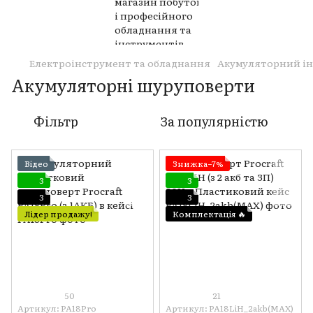
Електроінструмент та обладнання
Акумуляторний і
Акумуляторні шуруповерти
Фільтр
За популярністю
Відео
Знижка−7%
3
3
3
3
Лідер продажу!
Комплектація 🔥
50
21
Артикул: PA18Pro
Артикул: PA18LiH_2akb(MAX)