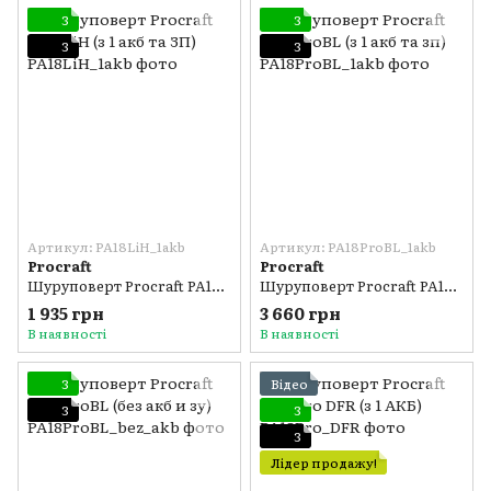
3
3
3
3
Артикул: PA18LiH_1akb
Артикул: PA18ProBL_1akb
Procraft
Procraft
Шуруповерт Procraft PA18LiH (з 1 акб та ЗП)
Шуруповерт Procraft PA18ProBL (з 1 акб та зп)
1 935 грн
3 660 грн
В наявності
В наявності
3
Відео
3
3
3
Лідер продажу!