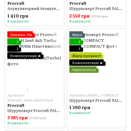
Procraft
Procraft
Акумуляторний безщітковий шуруповерт Procraft PA18Pro (з 1АКБ) в кейсі
Шуруповерт Procraft PA18LiH (з 2 акб та ЗП) 80Нм Пластиковий кейс
1 410 грн
2 550 грн
2 750 грн
В наявності
В наявності
Знижка−3%
Відео
3
3
3
3
Комплектація 🔥
Лідер продажу!
Комплектація 🔥
Закінчується
1
Артикул:
Артикул: PA18C_COMPACT
PA18LiH_2akb_4ah(Turbo)
Шуруповерт Procraft PA18C COMPACT
Procraft
1 590 грн
Шуруповерт Procraft PA18LiH 2акб 4ah Turbo та ЗП 80Нм Пластиковий кейс
В наявності
3 385 грн
3 500 грн
В наявності