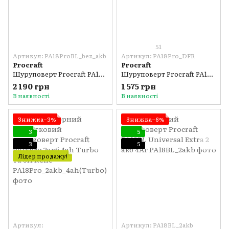
51
Артикул: PA18ProBL_bez_akb
Артикул: PA18Pro_DFR
Procraft
Procraft
Шуруповерт Procraft PA18ProBL (без акб и зу)
Шуруповерт Procraft PA18Pro DFR (з 1 АКБ)
2 190 грн
1 575 грн
В наявності
В наявності
Знижка−3%
Знижка−6%
3
5
3
5
Лідер продажу!
Артикул:
Артикул: PA18BL_2akb