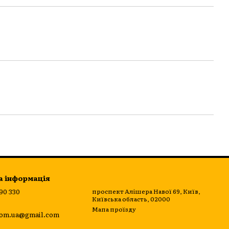
а інформація
 90 330
проспект Алішера Навої 69, Київ,
Київська область, 02000
Мапа проїзду
om.ua@gmail.com