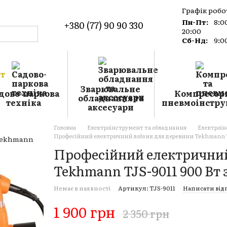
Графік робо
Пн-Пт:
8:0
+380 (77) 90 90 330
20:00
Сб-Нд:
9:0
о магазин
а
Зварювальне
дово-паркова
Компресори
обладнання та
техніка
пневмоінстру
аксесуари
Головна
Електроінструмент та обладнання
Електроі
Професійний електричний лобзик для деревини Tekhmann TJ
Професійний електричний
Tekhmann TJS-9011 900 Вт 
Немає в наявності
Артикул: TJS-9011
Написати від
1 900 грн
2 350 грн