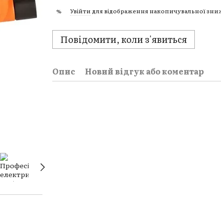
Увійти
для відображення накопичувальної зн
%
Повідомити, коли з'явиться
Опис
Новий відгук або коментар