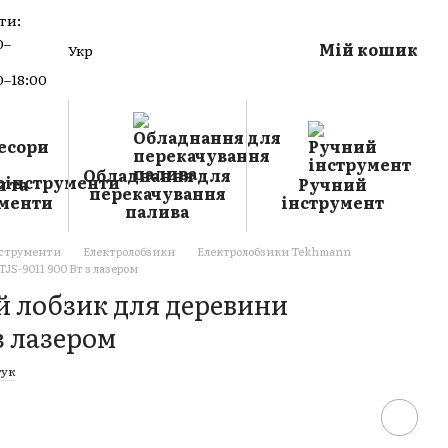
ти:
0–
Мій кошик
Укр
0–18:00
Обладнання для
 та
Ручний
перекачування
менти
інструмент
палива
нструменти
Електролобзики
Електролобзики Tekhmann
S-9011 900 Вт з лазером
 лобзик для деревини
з лазером
гук