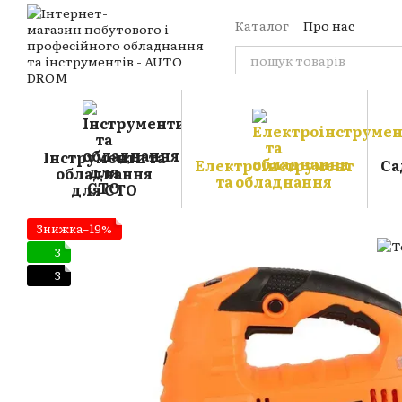
Перейти до основного контенту
Каталог
Про нас
Оплата і доставка
Обмін та повернення
Контакти
Відгуки пр
Блог
Публічна оферт
Угода користувача
Інструменти та
Електроінструмент
Са
обладнання
та обладнання
для СТО
Знижка−19%
3
3