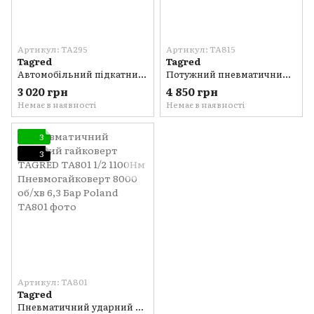
Артикул: TA295
Артикул: TA815
Tagred
Tagred
Автомобільний підкатний домкрат з гідравлічним приводом 2,5 тонн TAGRED TA295 Низькопрофільний домкрат Poland
Потужний пневматичний ударний гайковерт TAGRED TA815 1/2 1900Нм Пневмогайковерт 6-12бар 8000 об/хв Poland
3 020 грн
4 850 грн
Немає в наявності
Немає в наявності
3
3
Артикул: TA801
Tagred
Пневматичний ударний гайковерт TAGRED TA801 1/2 1100Нм Пневмогайковерт 8000 об/хв 6,3 Бар Poland