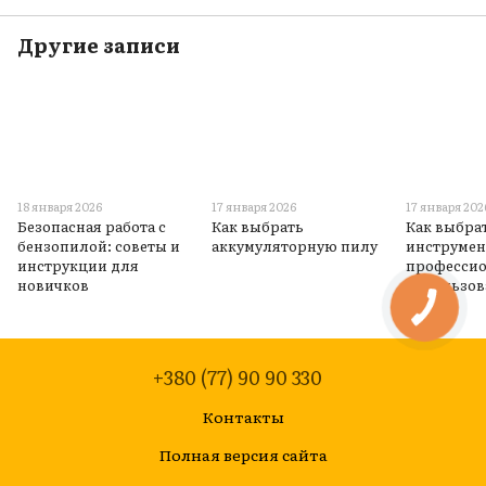
Другие записи
18 января 2026
17 января 2026
17 января 202
Безопасная работа с
Как выбрать
Как выбра
бензопилой: советы и
аккумуляторную пилу
инструмен
инструкции для
професси
новичков
использов
+380 (77) 90 90 330
Контакты
Полная версия сайта