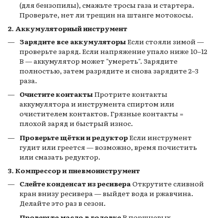
(для бензопилы), смажьте тросы газа и стартера.
Проверьте, нет ли трещин на штанге мотокосы.
2. Аккумуляторный инструмент
Зарядите все аккумуляторы
Если стояли зимой —
проверьте заряд. Если напряжение упало ниже 10–12
В — аккумулятор может "умереть". Зарядите
полностью, затем разрядите и снова зарядите 2–3
раза.
Очистите контакты
Протрите контакты
аккумулятора и инструмента спиртом или
очистителем контактов. Грязные контакты =
плохой заряд и быстрый износ.
Проверьте щётки и редуктор
Если инструмент
гудит или греется — возможно, время почистить
или смазать редуктор.
3. Компрессор и пневмоинструмент
Слейте конденсат из ресивера
Открутите сливной
кран внизу ресивера — выйдет вода и ржавчина.
Делайте это раз в сезон.
Проверьте масло в головке
В поршневых