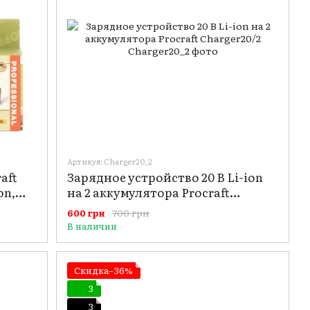
Артикул: Charger20_2
aft
Зарядное устройство 20 В Li-ion
on,
на 2 аккумулятора Procraft
Charger20/2
700 грн
600 грн
В наличии
Скидка−36%
3
3