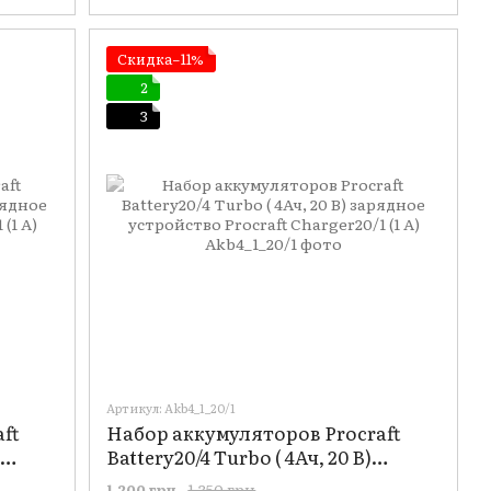
Скидка−11%
2
3
Артикул: Akb4_1_20/1
ft
Набор аккумуляторов Procraft
Battery20/4 Turbo ( 4Ач, 20 В)
ft
зарядное устройство Procraft
1 350 грн
1 200 грн