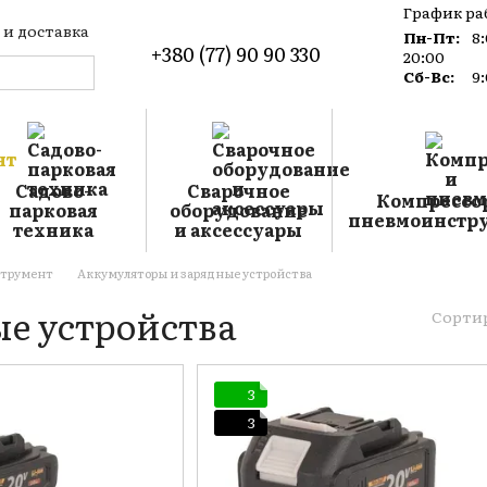
График ра
 и доставка
Пн-Пт:
8
+380 (77) 90 90 330
такты
20:00
лог
Сб-Вс:
9
лашение
Садово-
Сварочное
Компрессо
парковая
оборудование
пневмоинстр
техника
и аксессуары
струмент
Аккумуляторы и зарядные устройства
е устройства
Сортир
3
3