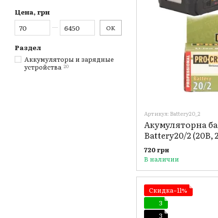
Цена, грн
От Цена, грн
До Цена, грн
OK
Раздел
Аккумуляторы и зарядные
устройства
20
Артикул: Battery20_2
Акумуляторна ба
Battery20/2 (20В, 
720 грн
В наличии
Скидка−11%
3
3