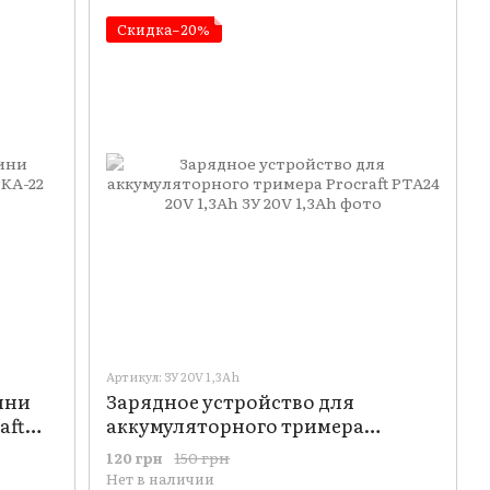
Скидка−20%
Артикул: ЗУ 20V 1,3Ah
ини
Зарядное устройство для
aft
аккумуляторного тримера
Procraft PTA24 20V 1,3Ah
150 грн
120 грн
Нет в наличии