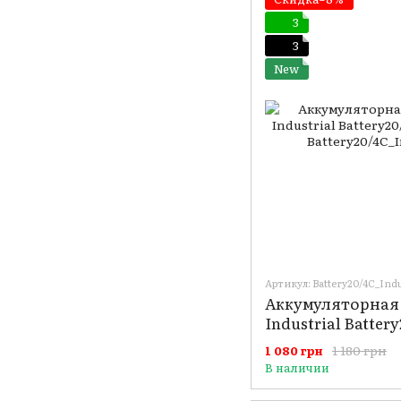
3
3
New
Артикул: Battery20/4C_Indu
Аккумуляторная 
Industrial Batter
4 А·ч
1 180 грн
1 080 грн
В наличии