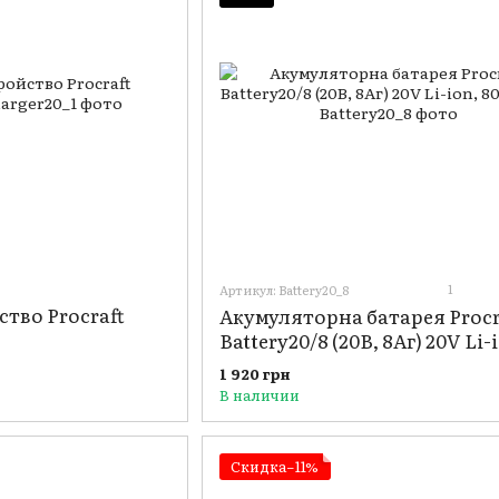
1
Артикул: Battery20_8
тво Procraft
Акумуляторна батарея Procr
Battery20/8 (20В, 8Аг) 20V Li-
8000mAh
1 920 грн
В наличии
Скидка−11%