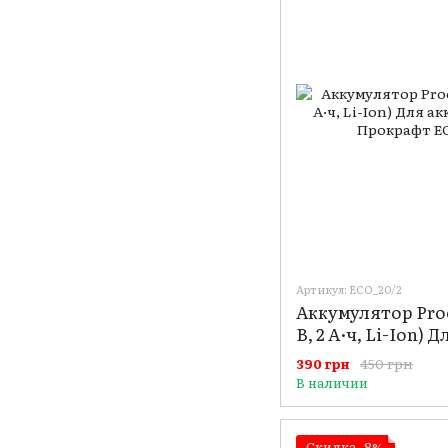
Артикул: ECO_20/2
Аккумулятор Procr
В, 2 А·ч, Li-Ion) Д
аккумуляторных
450 грн
390 грн
В наличии
Скидка−8%