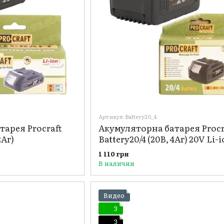
Артикул: Battery20_4
тарея Procraft
Акумуляторна батарея Procr
2Аг)
Battery20/4 (20В, 4Аг) 20V Li-i
4000mAh
1 110 грн
В наличии
Видео
3
3