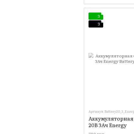
3
3
Артикул: Battery20_3_Ener
Аккумуляторная 
20В 3Ач Energy
790 грн