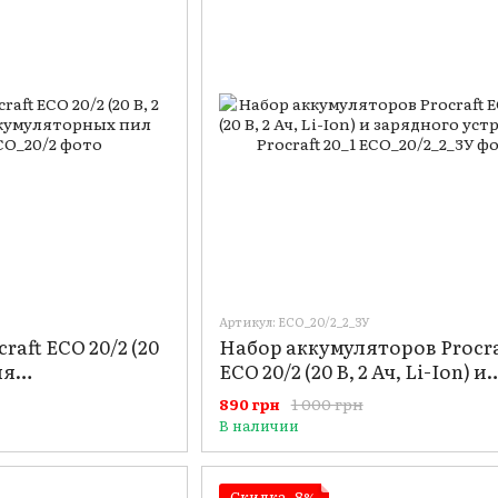
Артикул: ECO_20/2_2_ЗУ
aft ECO 20/2 (20
Набор аккумуляторов Procra
ля
ECO 20/2 (20 В, 2 Ач, Li-Ion) и
 пил Прокрафт
зарядного устройства Procr
1 000 грн
890 грн
20_1
В наличии
Скидка−8%