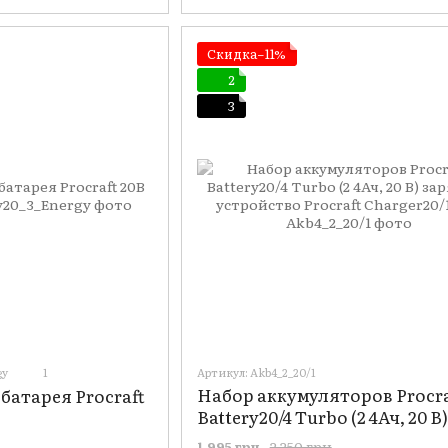
Скидка−11%
2
3
gy
1
Артикул: Akb4_2_20/1
Набор аккумуляторов Procra
батарея Procraft
Battery20/4 Turbo (2 4Ач, 20 В)
зарядное устройство Procra
2 250 грн
1 995 грн