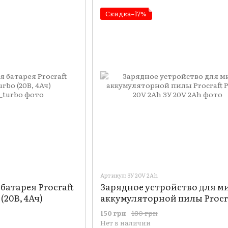
Скидка−17%
Артикул: ЗУ 20V 2Ah
батарея Procraft
Зарядное устройство для м
(20В, 4Ач)
аккумуляторной пилы Procr
PKA-22 20V 2Ah
180 грн
150 грн
Нет в наличии