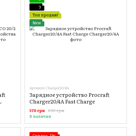
3
Топ продаж!
New
Артикул: Charger20/4A
ft
Зарядное устройство Procraft
Charger20/4A Fast Charge
aft
630 грн
570 грн
В наличии
Скидка−11%