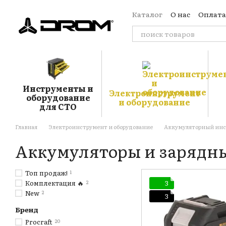
Перейти к основному контенту
Каталог
О нас
Оплата
Обмен и возврат
Кон
Отзывы о магазине
Б
Публичная оферта
Пользовательское сог
Инструменты и
Электроинструмент
оборудование
и оборудование
для СТО
Главная
Электроинструмент и оборудование
Аккумуляторный ин
Аккумуляторы и зарядны
Топ продаж!
1
Комплектация 🔥
2
3
New
2
3
Бренд
Procraft
20