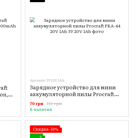
Артикул: ЗУ 20V 1Ah
Зарядное устройство для мини
aft
аккумуляторной пилы Procraft
ion,
PKA-44 20V 1Ah
110 грн
70 грн
В наличии
Скидка−10%
3