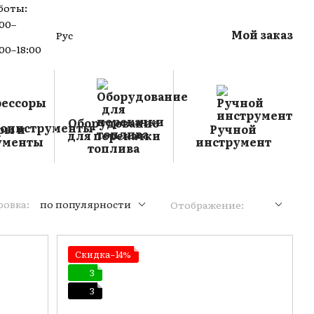
боты:
:00–
Мой заказ
Рус
:00–18:00
Оборудование
ры и
Ручной
для перекачки
ументы
инструмент
топлива
овка:
по популярности
Отображение:
Скидка−14%
3
3