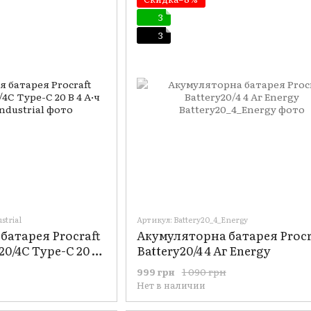
3
3
strial
Артикул: Battery20_4_Energy
батарея Procraft
Акумуляторна батарея Procr
y20/4C Type-C 20 В
Battery20/4 4 Аг Energy
1 090 грн
999 грн
Нет в наличии