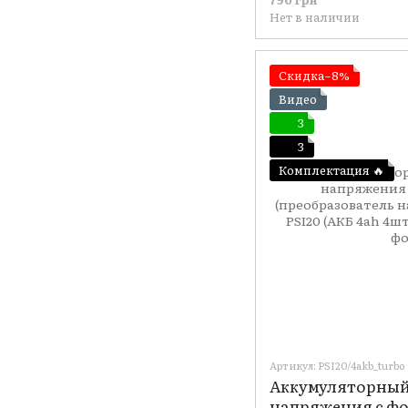
Нет в наличии
Скидка−8%
Видео
3
3
Комплектация 🔥
Артикул: PSI20/4akb_turbo
Аккумуляторный
напряжения с ф