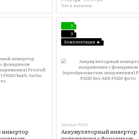
Charger20/1 (1 А)
Нет в наличии
3
3
Комплектация 🔥
Артикул: PSI20
 инвертор
Аккумуляторный инвертор
онариком
напряжения с фонариком