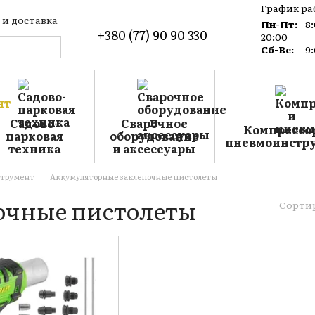
График ра
 и доставка
Пн-Пт:
8
+380 (77) 90 90 330
такты
20:00
лог
Сб-Вс:
9
лашение
Садово-
Сварочное
Компрессо
парковая
оборудование
пневмоинстр
техника
и аксессуары
струмент
Аккумуляторные заклепочные пистолеты
очные пистолеты
Сортир