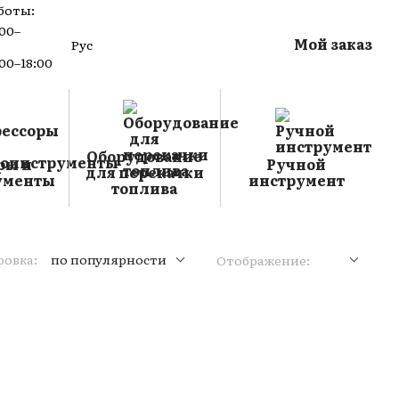
боты:
:00–
Мой заказ
Рус
:00–18:00
Оборудование
ры и
Ручной
для перекачки
ументы
инструмент
топлива
овка:
по популярности
Отображение: