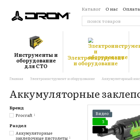
Перейти к основному контенту
Каталог
О нас
Оплата
Обмен и возврат
Кон
Отзывы о магазине
Б
Публичная оферта
Пользовательское сог
Инструменты и
Электроинструмент
оборудование
и оборудование
для СТО
Главная
Электроинструмент и оборудование
Аккумуляторный ин
Аккумуляторные заклеп
Бренд
Видео
Procraft
1
3
Раздел
3
Аккумуляторные
заклепочные пистолеты
1