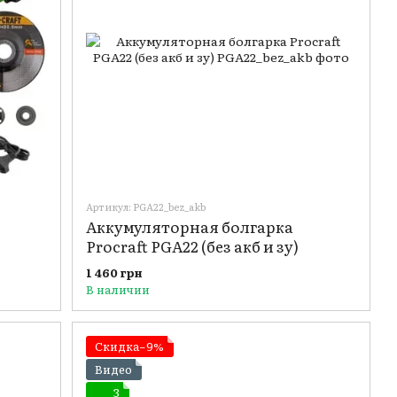
Артикул: PGA22_bez_akb
Аккумуляторная болгарка
Procraft PGA22 (без акб и зу)
1 460 грн
В наличии
Скидка−9%
Видео
3