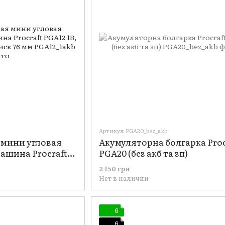
Артикул: PGA20_bez_akb
 мини угловая
Акумуляторна болгарка Proc
ашина Procraft
PGA20 (без акб та зп)
Б 2 Ач + ЗУ, диск
2 150 грн
Нет в наличии
6
6