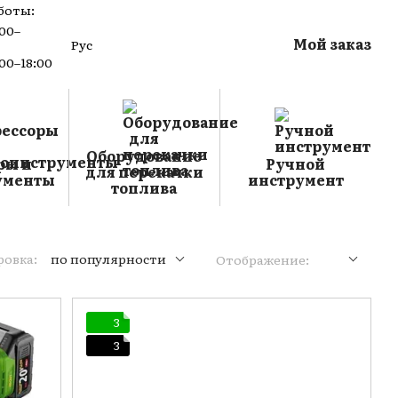
боты:
:00–
Мой заказ
Рус
:00–18:00
Оборудование
ры и
Ручной
для перекачки
ументы
инструмент
топлива
овка:
по популярности
Отображение:
3
3