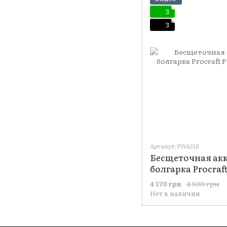
3
3
Артикул: PWA216
Бесщеточная ак
болгарка Procraf
4 500 грн
4 170 грн
Нет в наличии