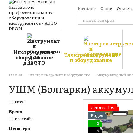
Перейти к основному контенту
Каталог
О нас
Оплата
Обмен и возврат
Кон
Отзывы о магазине
Б
Публичная оферта
Пользовательское сог
Инструменты и
Электроинструмент
оборудование
и оборудование
для СТО
Главная
Электроинструмент и оборудование
Аккумуляторный ин
УШМ (Болгарки) аккуму
New
1
Скидка−10%
Бренд
Видео
Procraft
4
3
Цена, грн
3