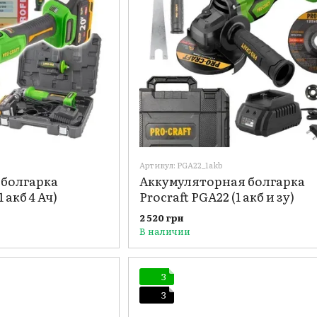
Артикул: PGA22_1akb
 болгарка
Аккумуляторная болгарка
 акб 4 Ач)
Procraft PGA22 (1 акб и зу)
2 520 грн
В наличии
3
3