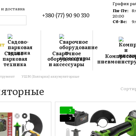
График ра
 и доставка
Пн-Пт:
8
+380 (77) 90 90 330
такты
20:00
лог
Сб-Вс:
9
лашение
Садово-
Сварочное
Компрессо
парковая
оборудование
пневмоинстр
техника
и аксессуары
струмент
УШМ (Болгарки) аккумуляторные
ляторные
Сортир
3
3