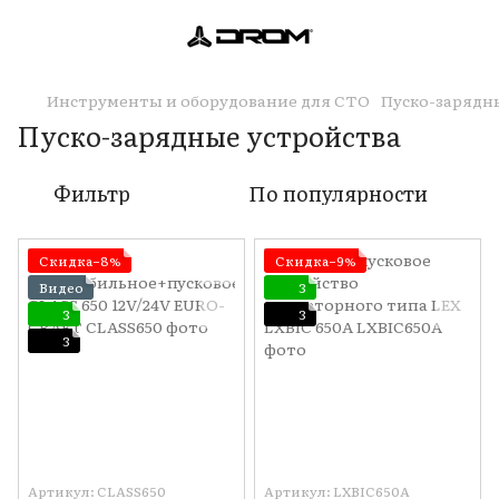
Инструменты и оборудование для СТО
Пуско-зарядн
Пуско-зарядные устройства
Фильтр
По популярности
Скидка−8%
Скидка−9%
Видео
3
3
3
3
Артикул: CLASS650
Артикул: LXBIC650A