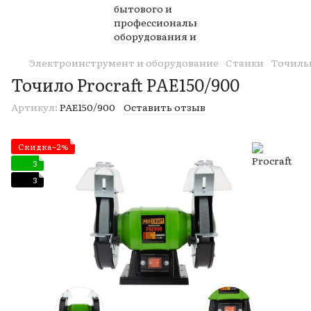
Электроинструмент и оборудование
Станки
Точиль
Точило Procraft PAE150/900
Артикул:
PAE150/900
Оставить отзыв
Скидка−2%
3
3