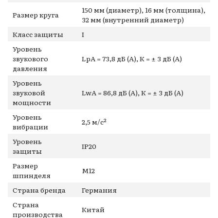
150 мм (диаметр), 16 мм (толщина),
Размер круга
32 мм (внутренний диаметр)
Класс защиты
I
Уровень
звукового
LpA = 73,8 дБ (А), К = ± 3 дБ (А)
давления
Уровень
звуковой
LwA = 86,8 дБ (А), К = ± 3 дБ (А)
мощности
Уровень
2,5 м/с²
вибрации
Уровень
IP20
защиты
Размер
M12
шпинделя
Страна бренда
Германия
Страна
Китай
производства