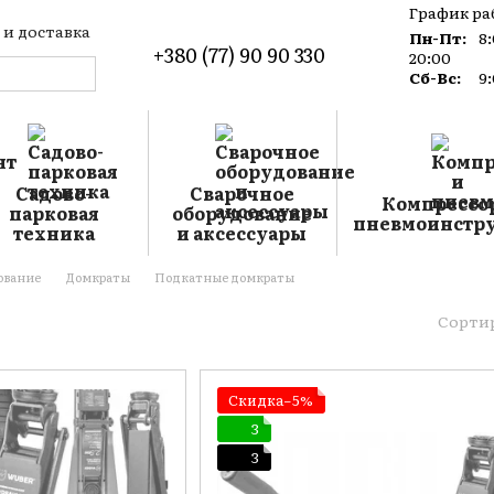
График ра
 и доставка
Пн-Пт:
8
+380 (77) 90 90 330
такты
20:00
лог
Сб-Вс:
9
лашение
Садово-
Сварочное
Компрессо
парковая
оборудование
пневмоинстр
техника
и аксессуары
ование
Домкраты
Подкатные домкраты
Сортир
Скидка−5%
3
3