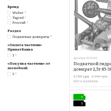
Бренд
Wuber
3
Tagred
1
Procraft
1
Раздел
Подкатные домкраты
5
«Оплата частями»
ПриватБанка
3
5
Артикул: W22002
Подкатной гидр
«Покупка частями» от
monobank
домкрат 2,5т 85-
W22002 (кейс)
3
5
2 390 грн
2 190 грн
Нет в наличии
3
3