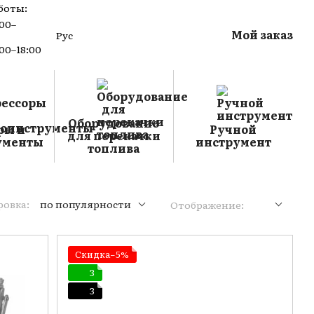
боты:
:00–
Мой заказ
Рус
:00–18:00
Оборудование
ры и
Ручной
для перекачки
ументы
инструмент
топлива
овка:
по популярности
Отображение:
Скидка−5%
3
3