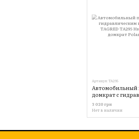
Артикул: TA295
Автомобильный 
домкрат с гидра
приводом 2,5тон
3 020 грн
Низкопрофильн
Нет в наличии
Poland