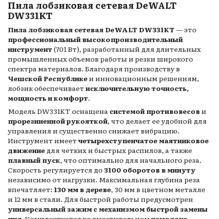
Пила лобзиковая сетевая DeWALT
DW331KT
Пила лобзиковая сетевая DeWALT DW331KT
— это
профессиональный высокопроизводительный
инструмент
(701 Вт), разработанный для длительных
промышленных объемов работы и резки широкого
спектра материалов. Благодаря производству в
Чешской Республике
и инновационным решениям,
лобзик обеспечивает
исключительную точность,
мощность и комфорт
.
Модель DW331KT оснащена
системой противовесов
и
прорезиненной рукояткой
, что делает ее удобной для
управления и существенно снижает вибрацию.
Инструмент имеет
четырехступенчатое маятниковое
движение
для четких и быстрых распилов, а также
плавный пуск
, что оптимально для начального реза.
Скорость регулируется до
3100 оборотов в минуту
независимо от нагрузки. Максимальная глубина реза
впечатляет:
130 мм в дереве
, 30 мм в цветном металле
и 12 мм в стали. Для быстрой работы предусмотрен
универсальный зажим с механизмом быстрой замены
пил
. Комплектуется во вместительном
чемодане