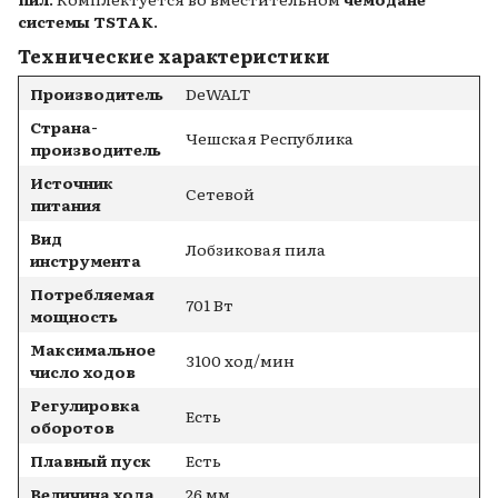
системы TSTAK
.
Технические характеристики
Производитель
DeWALT
Страна-
Чешская Республика
производитель
Источник
Сетевой
питания
Вид
Лобзиковая пила
инструмента
Потребляемая
701 Вт
мощность
Максимальное
3100 ход/мин
число ходов
Регулировка
Есть
оборотов
Плавный пуск
Есть
Величина хода
26 мм