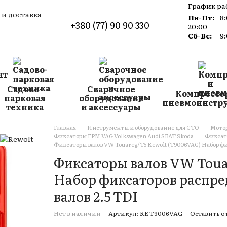
График ра
 и доставка
Пн-Пт:
8
+380 (77) 90 90 330
такты
20:00
лог
Сб-Вс:
9
лашение
Садово-
Сварочное
Компрессо
парковая
оборудование
пневмоинстр
техника
и аксессуары
Главная
Инструменты и оборудование для СТО
Мотор
Фиксаторы ГРМ VAG Volkswagen Audi SEAT Skoda
Фиксато
Фиксаторы валов VW Touareg/T5 Rewolt (T9006VAG) Набор фи
Фиксаторы валов VW Toua
Набор фиксаторов распре
валов 2.5 TDI
Нет в наличии
Артикул: RE T9006VAG
Оставить о