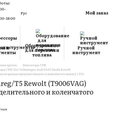
боты:
:00–
Мой заказ
Рус
:00–18:00
Оборудование
ры и
Ручной
для перекачки
ументы
инструмент
топлива
ная группа
Фиксаторы ГРМ
ры ГРМ VAG Volkswagen Audi SEAT Skoda Rewolt
ксаторов распределительного и коленчатого валов 2.5 TDI
reg/T5 Rewolt (T9006VAG)
делительного и коленчатого
тзыв