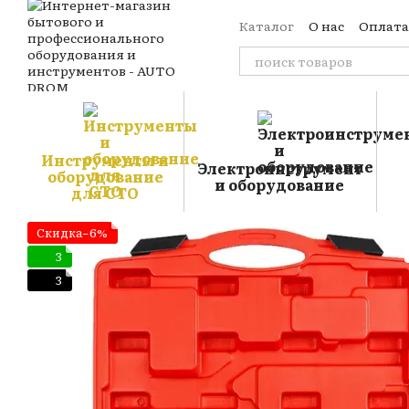
Перейти к основному контенту
Каталог
О нас
Оплата
Обмен и возврат
Кон
Отзывы о магазине
Б
Публичная оферта
Пользовательское сог
Инструменты и
Электроинструмент
оборудование
и оборудование
для СТО
Скидка−6%
3
3