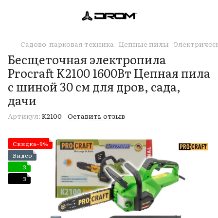
Садово-парковая техника
Цепные пилы
Электричес
Бесщеточная электропила
Procraft K2100 1600Вт Цепная пила
с шиной 30 см для дров, сада,
дачи
Артикул:
K2100
Оставить отзыв
Скидка−9%
Видео
3
3