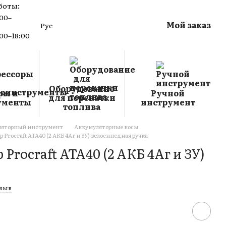
боты:
:00–
Мой заказ
Рус
:00–18:00
Оборудование
ры и
Ручной
для перекачки
ументы
инструмент
топлива
ляторный инструмент
Аккумуляторные косы
rocraft ATA40 (2 АКБ 4Аг и ЗУ) велосипедная ручка
rocraft ATA40 (2 АКБ 4Аг и ЗУ)
тзыв