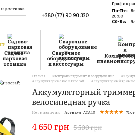
График ра
 и доставка
Пн-Пт:
8
+380 (77) 90 90 330
такты
20:00
лог
Сб-Вс:
9
лашение
Садово-
Сварочное
Компрессо
парковая
оборудование
пневмоинстр
техника
и аксессуары
Главная
Электроинструмент и оборудование
Аккуму
Аккумуляторные косы Procraft
Аккумуляторный триммер P
Аккумуляторный триммер P
велосипедная ручка
Нет в наличии
Артикул: ATA40
71 о
4 650 грн
5 500 грн