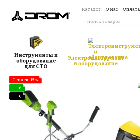
Перейти к основному контенту
Каталог
О нас
Оплата
Обмен и возврат
Кон
Отзывы о магазине
Б
Публичная оферта
Пользовательское сог
Инструменты и
Электроинструмент
оборудование
и оборудование
для СТО
Скидка−15%
6
6