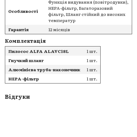
Функція видування (повітродувки),
HEPA-фільтр, Багаторазовий
Особливості
фільтр, Шланг стійкий до високих
температур
Гарантія
12 місяців
Комплектація
Пилосос ALFA ALAVC18L
1 шт.
Гнучкий шланг
1 шт.
Алюмінієва труба-наконечник
1 шт.
HEPA-фільтр
1 шт.
Відгуки