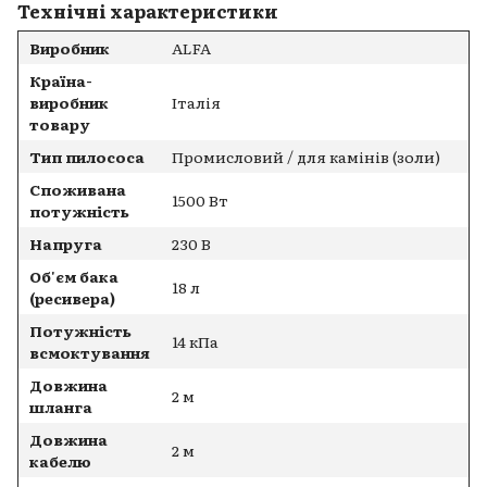
Технічні характеристики
Виробник
ALFA
Країна-
виробник
Італія
товару
Тип пилососа
Промисловий / для камінів (золи)
Споживана
1500 Вт
потужність
Напруга
230 В
Об'єм бака
18 л
(ресивера)
Потужність
14 кПа
всмоктування
Довжина
2 м
шланга
Довжина
2 м
кабелю