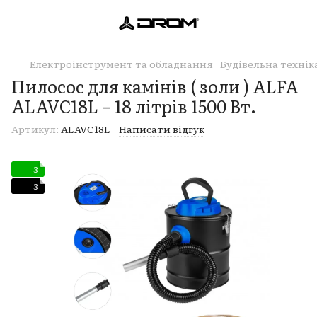
Електроінструмент та обладнання
Будівельна технік
Пилосос для камінів ( золи ) ALFA
ALAVC18L – 18 літрів 1500 Вт.
Артикул:
ALAVC18L
Написати відгук
3
3