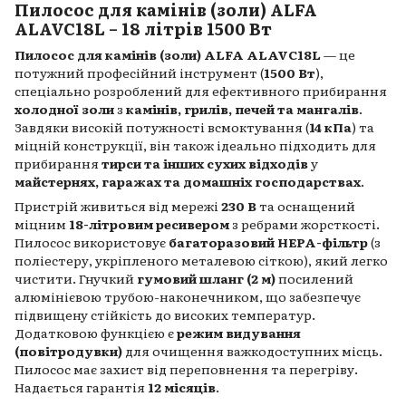
Пилосос для камінів (золи) ALFA
ALAVC18L – 18 літрів 1500 Вт
Пилосос для камінів (золи) ALFA ALAVC18L
— це
потужний професійний інструмент (
1500 Вт
),
спеціально розроблений для ефективного прибирання
холодної золи
з
камінів, грилів, печей та мангалів
.
Завдяки високій потужності всмоктування (
14 кПа
) та
міцній конструкції, він також ідеально підходить для
прибирання
тирси та інших сухих відходів
у
майстернях, гаражах та домашніх господарствах
.
Пристрій живиться від мережі
230 В
та оснащений
міцним
18-літровим ресивером
з ребрами жорсткості.
Пилосос використовує
багаторазовий HEPA-фільтр
(з
поліестеру, укріпленого металевою сіткою), який легко
чистити. Гнучкий
гумовий шланг (2 м)
посилений
алюмінієвою трубою-наконечником, що забезпечує
підвищену стійкість до високих температур.
Додатковою функцією є
режим видування
(повітродувки)
для очищення важкодоступних місць.
Пилосос має захист від переповнення та перегріву.
Надається гарантія
12 місяців
.